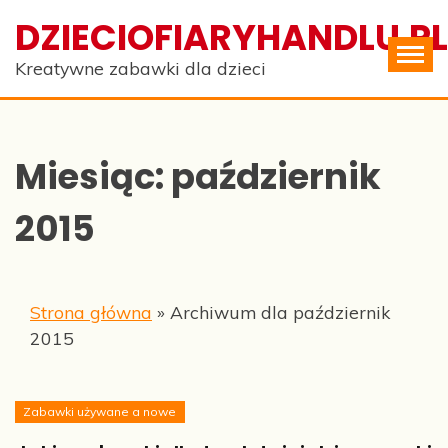
Skip
DZIECIOFIARYHANDLU.PL
to
content
Kreatywne zabawki dla dzieci
Miesiąc:
październik
2015
Strona główna
»
Archiwum dla październik
2015
Zabawki używane a nowe