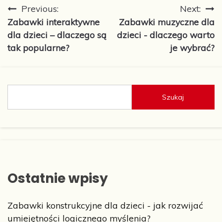
Nawigacja
Previous:
Next:
Zabawki interaktywne
Zabawki muzyczne dla
wpisu
dla dzieci – dlaczego są
dzieci - dlaczego warto
tak popularne?
je wybrać?
Szukaj
Ostatnie wpisy
Zabawki konstrukcyjne dla dzieci - jak rozwijać
umiejętności logicznego myślenia?