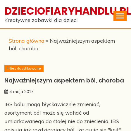
Skip
DZIECIOFIARYHANDLU.PL
to
content
Kreatywne zabawki dla dzieci
Strona główna
»
Najważniejszym aspektem
ból, choroba
! Niesklasyfikowane
Najważniejszym aspektem ból, choroba
4 maja 2017
IBS bólu mogą błyskawicznie zmieniać,
asortyment ból może się wahać od
umiarkowanego do stałej nie do zniesienia. IBS
opisują jak rozdzierający ból , że czuje się "knit",