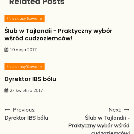
Related Posts
! Niesklasyfikowane
Ślub w Tajlandii - Praktyczny wybór
wśród cudzoziemców!
10 maja 2017
! Niesklasyfikowane
Dyrektor IBS bólu
27 kwietnia 2017
Nawigacja
Previous:
Next:
Dyrektor IBS bólu
Ślub w Tajlandii -
wpisu
Praktyczny wybór wśród
cudzoziemców!