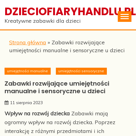
Skip
DZIECIOFIARYHANDLU.PL
to
content
Kreatywne zabawki dla dzieci
Strona główna
»
Zabawki rozwijające
umiejętności manualne i sensoryczne u dzieci
umiejętności manualne
umiejętności sensoryczne
Zabawki rozwijające umiejętności
manualne i sensoryczne u dzieci
11 sierpnia 2023
Wpływ na rozwój dziecka
Zabawki mają
ogromny wpływ na rozwój dziecka. Poprzez
interakcję z różnymi przedmiotami i ich