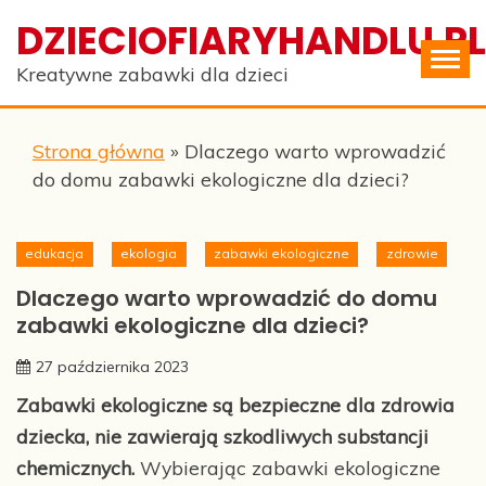
Skip
DZIECIOFIARYHANDLU.PL
to
content
Kreatywne zabawki dla dzieci
Strona główna
»
Dlaczego warto wprowadzić
do domu zabawki ekologiczne dla dzieci?
edukacja
ekologia
zabawki ekologiczne
zdrowie
Dlaczego warto wprowadzić do domu
zabawki ekologiczne dla dzieci?
27 października 2023
Zabawki ekologiczne są bezpieczne dla zdrowia
dziecka, nie zawierają szkodliwych substancji
chemicznych.
Wybierając zabawki ekologiczne