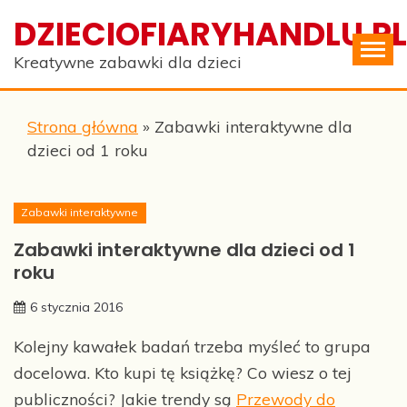
Skip
DZIECIOFIARYHANDLU.PL
to
content
Kreatywne zabawki dla dzieci
Strona główna
»
Zabawki interaktywne dla
dzieci od 1 roku
Zabawki interaktywne
Zabawki interaktywne dla dzieci od 1
roku
6 stycznia 2016
Kolejny kawałek badań trzeba myśleć to grupa
docelowa. Kto kupi tę książkę? Co wiesz o tej
publiczności? Jakie trendy są
Przewody do