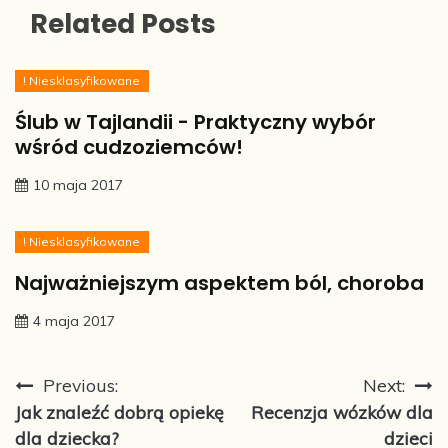
Related Posts
! Niesklasyfikowane
Ślub w Tajlandii - Praktyczny wybór
wśród cudzoziemców!
10 maja 2017
! Niesklasyfikowane
Najważniejszym aspektem ból, choroba
4 maja 2017
Nawigacja
Previous:
Next:
Jak znaleźć dobrą opiekę
Recenzja wózków dla
wpisu
dla dziecka?
dzieci