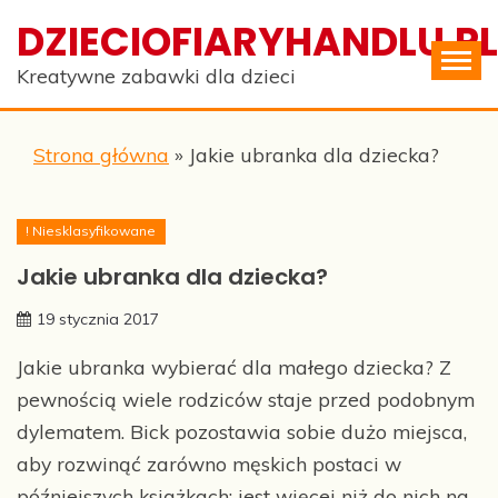
Skip
DZIECIOFIARYHANDLU.PL
to
content
Kreatywne zabawki dla dzieci
Strona główna
»
Jakie ubranka dla dziecka?
! Niesklasyfikowane
Jakie ubranka dla dziecka?
19 stycznia 2017
Jakie ubranka wybierać dla małego dziecka? Z
pewnością wiele rodziców staje przed podobnym
dylematem. Bick pozostawia sobie dużo miejsca,
aby rozwinąć zarówno męskich postaci w
późniejszych książkach; jest więcej niż do nich na